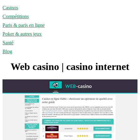
Casinos
Compétitions
Paris & paris en ligne
Poker & autres jeux
Santé
Blog
Web casino | casino internet