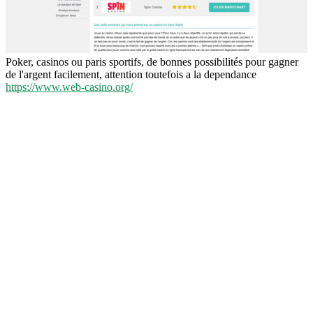
Poker, casinos ou paris sportifs, de bonnes possibilités pour gagner
de l'argent facilement, attention toutefois a la dependance
https://www.web-casino.org/